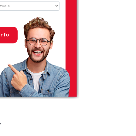
Info
r