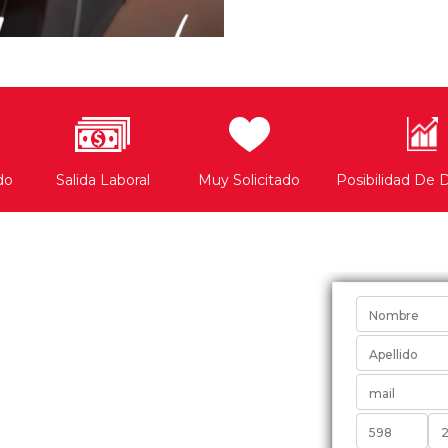
do
Salida Laboral
Muy Solicitado
Posibilidad De D
Quiero I