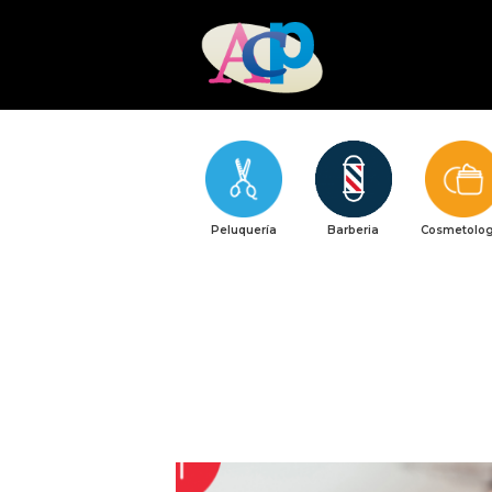
Peluquería
Barberia
Cosmetolog