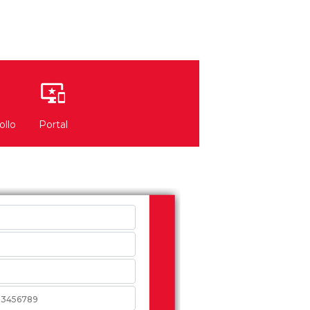
ollo
Portal
nformación