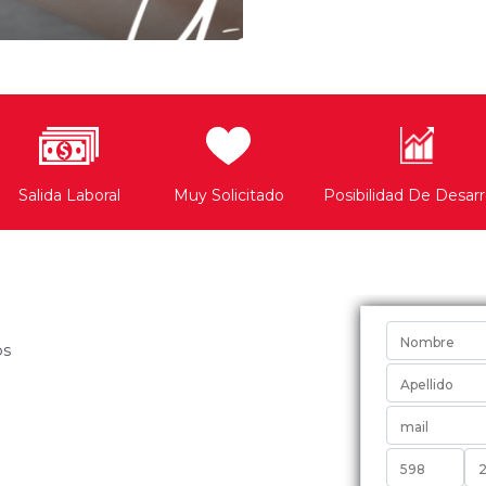
Salida Laboral
Muy Solicitado
Posibilidad De Desarr
Quiero I
os