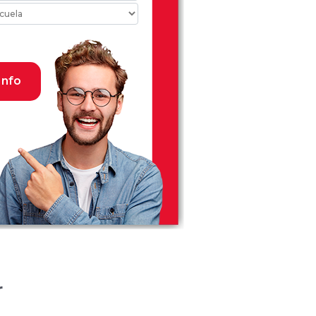
Info
r