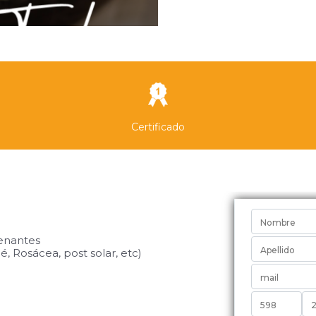
Certificado
Quiero I
renantes
, Rosácea, post solar, etc)