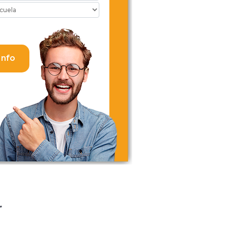
Info
r