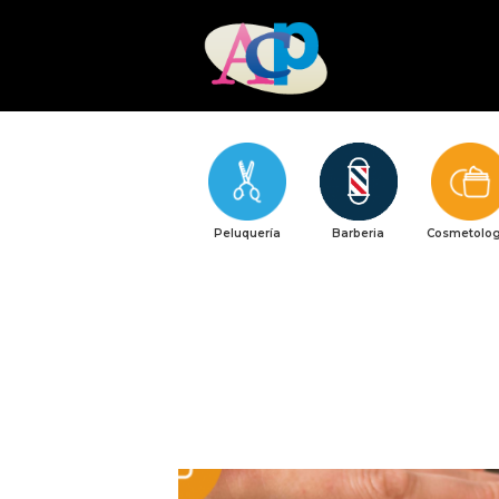
Peluquería
Barberia
Cosmetolog