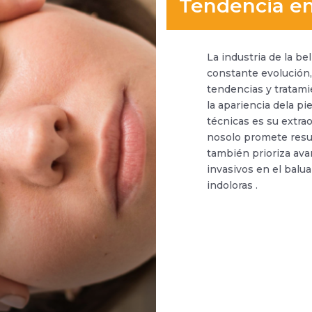
Tendencia en
La industria de la bel
constante evolución
tendencias y tratam
la apariencia dela pi
técnicas es su extrao
nosolo promete resu
también prioriza ava
invasivos en el balua
indoloras .